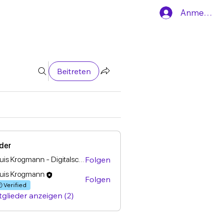
Anmelde
Beitreten
eder
Louis Krogmann - Digitalscouting
Folgen
uis Krogmann
Folgen
Verified
tglieder anzeigen (2)