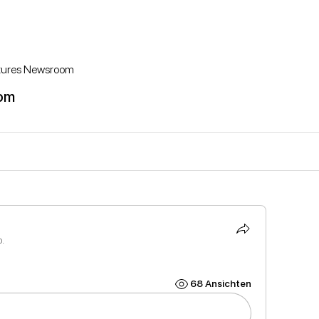
ictures Newsroom
oom
p.
68 Ansichten