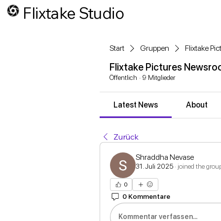
Flixtake Studio
Start
Gruppen
Flixtake P
Flixtake Pictures Newsr
Öffentlich
·
9 Mitglieder
Latest News
About
Zurück
Shraddha Nevase
31. Juli 2025
·
joined the grou
0
0 Kommentare
Kommentar verfassen...