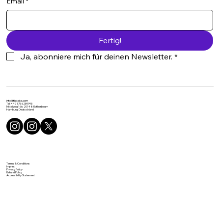
Email
*
Fertig!
Ja, abonniere mich für deinen Newsletter.
*
info@flixtake.com
Tel: +49 175 6259995
Mittelweg 166, 20148 Rotherbaum
Hamburg, Deutschland
Terms & Conditions
Imprint
Privacy Policy
Refund Policy
Accessibility Statement