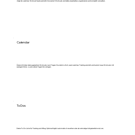
Zeigt dir, welches Workout heute ansteht. Du kannst Workouts erstellen, bearbeiten, organisieren und komplett verwalten.
Calendar
Übersicht über deine geplanten Workouts nach Tagen. Du siehst sofort, wann welches Training ansteht und kannst neue Workouts mit
wenigen Klicks zu einzelnen Tagen hinzufügen.
To Dos
Deine To-Do-Liste für Training und Alltag. Optional täglich automatisch resetten oder als einmalige Aufgabenliste nutzen.