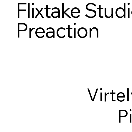
Flixtake Stud
Preaction
Virte
P