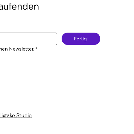
Laufenden
Fertig!
inen Newsletter.
*
lixtake Studio