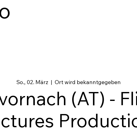
io
So., 02. März
  |  
Ort wird bekanntgegeben
lvornach (AT) - Fl
ictures Producti