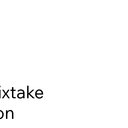
ixtake
on