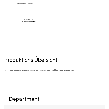
Verbindung wird aufgebaut
Finn Schmüser
Creative Director
Produktions Übersicht
Hey Finn Schmüser, danke das du bei der Film-Produktion des Projektes Revenge dabei bist.
Department