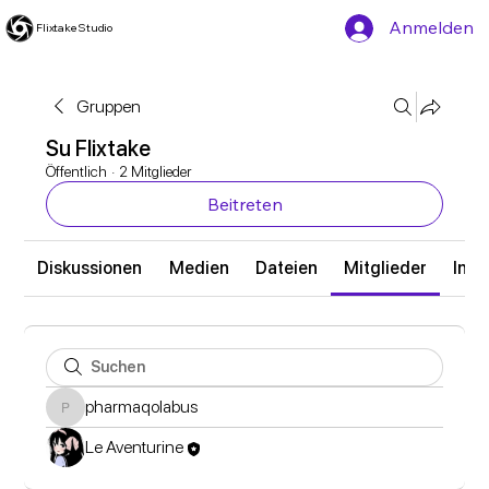
Anmelden
Flixtake Studio
Gruppen
Su Flixtake
Öffentlich
·
2 Mitglieder
Beitreten
Diskussionen
Medien
Dateien
Mitglieder
Info
pharmaqolabus
pharmaqolabus
Le Aventurine