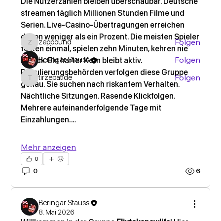
Die Nutzerzahlen bleiben überschaubar. Deutsche 
streamen täglich Millionen Stunden Filme und 
Serien. Live-Casino-Übertragungen erreichen 
Mitglieder
davon weniger als ein Prozent. Die meisten Spieler 
zepbound
Folgen
zepbound
testen einmal, spielen zehn Minuten, kehren nie 
Beringar Stauss
Folgen
zurück. Ein harter Kern bleibt aktiv. 
Regulierungsbehörden verfolgen diese Gruppe 
tirzepatide
Folgen
tirzepatide
genau. Sie suchen nach riskantem Verhalten. 
Alle Mitglieder anzeigen (3)
Nächtliche Sitzungen. Rasende Klickfolgen. 
Mehrere aufeinanderfolgende Tage mit 
Einzahlungen.…
Mehr anzeigen
0
0
6
Beringar Stauss
8. Mai 2026