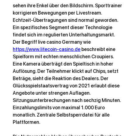
sehen ihre Enkel über den Bildschirm. Sporttrainer 
korrigieren Bewegungen per Livestream. 
Echtzeit-Übertragungen sind normal geworden. 
Ein spezifisches Segment dieser Technologie 
findet sich im regulierten Unterhaltungsmarkt. 
Der Begriff live casino Germany wie 
https://www.litecoin-casino.de
 beschreibt eine 
Spielform mit echten menschlichen Croupiers. 
Eine Kamera überträgt den Spieltisch in hoher 
Auflösung. Der Teilnehmer klickt auf Chips, setzt 
Beträge, sieht die Reaktion des Dealers. Der 
Glücksspielstaatsvertrag von 2021 erlaubt diese 
Angebote unter strengen Auflagen. 
Sitzungsunterbrechungen nach sechzig Minuten. 
Einzahlungslimits von maximal 1.000 Euro 
monatlich. Zentrale Selbstsperrdatei für alle 
Info
Willkommen in der Gruppe! Hier können sich
Plattformen.
Mitglieder austau
...
Weiterlesen