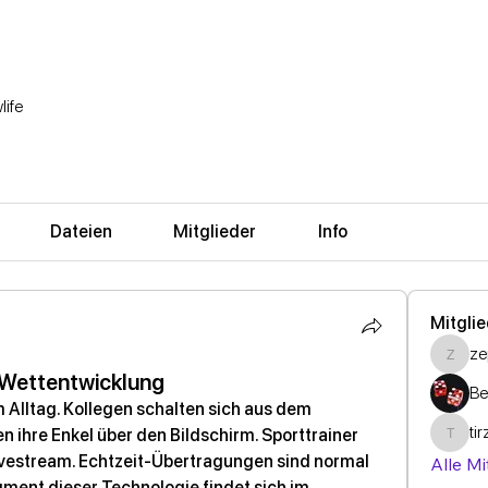
life
Dateien
Mitglieder
Info
Mitgli
z
zepb
d Wettentwicklung
Be
Alltag. Kollegen schalten sich aus dem 
ti
 ihre Enkel über den Bildschirm. Sporttrainer 
tirzep
vestream. Echtzeit-Übertragungen sind normal 
Alle Mi
ment dieser Technologie findet sich im 