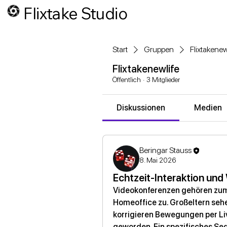
Flixtake Studio
Start
Gruppen
Flixtakenew
Flixtakenewlife
Öffentlich
·
3 Mitglieder
Diskussionen
Medien
Beringar Stauss
8. Mai 2026
Echtzeit-Interaktion un
Videokonferenzen gehören zum 
Homeoffice zu. Großeltern sehen
korrigieren Bewegungen per Li
geworden. Ein spezifisches Seg