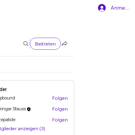
Anmelde
Beitreten
eder
epbound
Folgen
ound
ringar Stauss
Folgen
rzepatide
Folgen
atide
tglieder anzeigen (3)