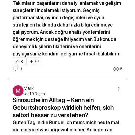
Takımların başarılarını daha iyi anlamak ve gelişim 
süreçlerini incelemek istiyorum. Geçmiş 
performanslar, oyuncu değişimleri ve oyun 
stratejileri hakkında daha fazla bilgi edinmeye 
çalışıyorum. Ancak doğru analiz yöntemlerini 
öğrenmek için desteğe ihtiyacım var. Bu konuda 
deneyimli kişilerin fikirlerini ve önerilerini 
paylaşırsanız kendimi geliştirme fırsatı bulabilirim.
0
1
8
Mark
vor 10 Tagen
Sinnsuche im Alltag – Kann ein
Geburtshoroskop wirklich helfen, sich
selbst besser zu verstehen?
Guten Tag in die Runde! Ich muss mich heute mal 
mit einem etwas ungewöhnlichen Anliegen an 
Info