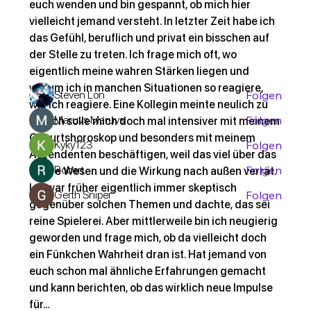
Willkommen in der Gruppe! Hier können sich
euch wenden und bin gespannt, ob mich hier 
Mitglieder austau
...
vielleicht jemand versteht. In letzter Zeit habe ich 
Weiterlesen
das Gefühl, beruflich und privat ein bisschen auf 
der Stelle zu treten. Ich frage mich oft, wo 
eigentlich meine wahren Stärken liegen und 
Mitglieder
warum ich in manchen Situationen so reagiere, 
Steven Lon
Folgen
wie ich reagiere. Eine Kollegin meinte neulich zu 
Maruvs Maruvs
Folgen
mir, ich solle mich doch mal intensiver mit meinem 
Geburtshoroskop und besonders mit meinem 
Kyky123
Folgen
Aszendenten beschäftigen, weil das viel über das 
Robert
Folgen
innere Wesen und die Wirkung nach außen verrät. 
Ich war früher eigentlich immer skeptisch 
Gerth Sniper
Folgen
gegenüber solchen Themen und dachte, das sei 
Alle Mitglieder anzeigen (28)
reine Spielerei. Aber mittlerweile bin ich neugierig 
geworden und frage mich, ob da vielleicht doch 
ein Fünkchen Wahrheit dran ist. Hat jemand von 
euch schon mal ähnliche Erfahrungen gemacht 
und kann berichten, ob das wirklich neue Impulse 
für…