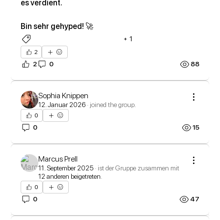
es verdient.
Bin sehr gehyped! 🚀
+
1
Updates
Drugged Guns
2
2
0
88
Sophia Knippen
12. Januar 2026
·
joined the group.
0
0
15
Marcus Prell
11. September 2025
·
ist der Gruppe zusammen mit
12 anderen beigetreten
.
0
0
47