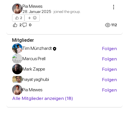
Info
Pia Mewes
Willkommen in der Gruppe! Hier können sich
28. Januar 2025
·
joined the group.
Mitglieder austau
...
2
Weiterlesen
2
0
112
Mitglieder
Tim Münzhardt
Folgen
Marcus Prell
Folgen
Mark Zappe
Folgen
hayat yaghubi
Folgen
Pia Mewes
Folgen
Alle Mitglieder anzeigen (18)