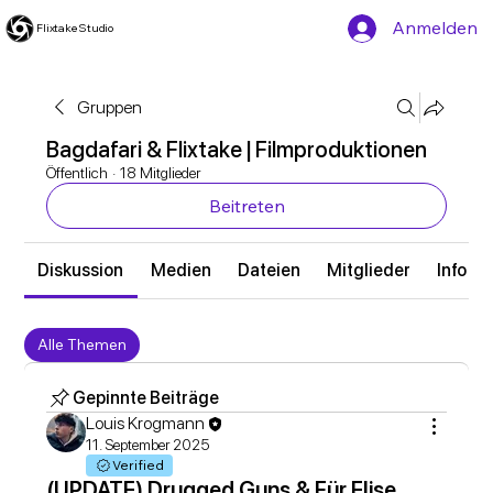
Anmelden
Flixtake Studio
Gruppen
Bagdafari & Flixtake | Filmproduktionen
Öffentlich
·
18 Mitglieder
Beitreten
Diskussion
Medien
Dateien
Mitglieder
Info
Alle Themen
Updates (1)
Drugged Guns (1)
Für Elis
Gepinnte Beiträge
Louis Krogmann
11. September 2025
Verified
(UPDATE) Drugged Guns & Für Elise