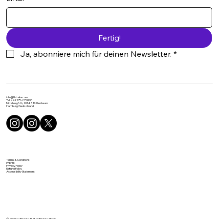
Fertig!
Ja, abonniere mich für deinen Newsletter.
*
info@flixtake.com
Tel: +49 175 6259995
Mittelweg 166, 20148 Rotherbaum
Hamburg, Deutschland
Terms & Conditions
Imprint
Privacy Policy
Refund Policy
Accessibility Statement
© 2025 by Flixtake. Built on
Flixtake Studio